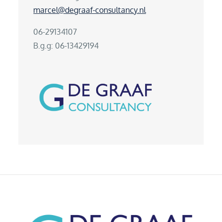
marcel@degraaf-consultancy.nl
06-29134107
B.g.g: 06-13429194