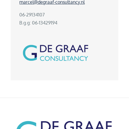
marcel@degraaf-consultancy.nl
06-29134107
B.g.g: 06-13429194