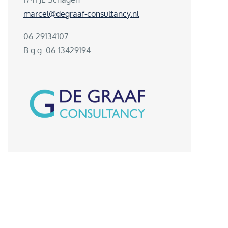
marcel@degraaf-consultancy.nl
06-29134107
B.g.g: 06-13429194