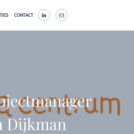
LinkedIn
E-
TIES
CONTACT
mail
rojectmanager
n Dijkman