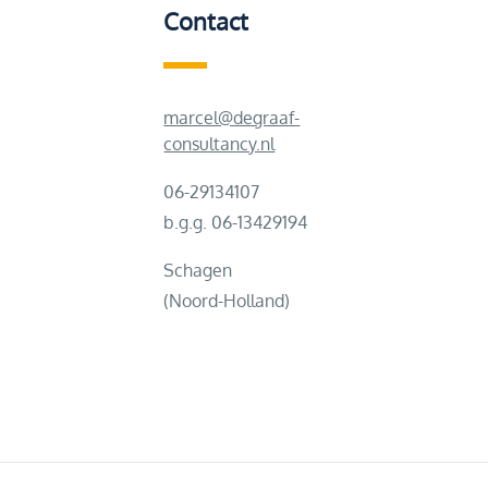
Contact
marcel@degraaf-
consultancy.nl
06-29134107
b.g.g. 06-13429194
Schagen
(Noord-Holland)