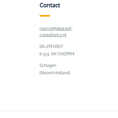
Contact
marcel@degraaf-
consultancy.nl
06-29134107
b.g.g. 06-13429194
Schagen
(Noord-Holland)