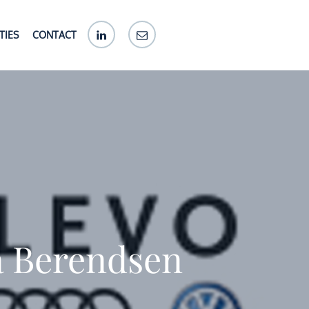
LinkedIn
E-
TIES
CONTACT
mail
a Berendsen