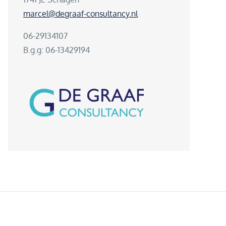
marcel@degraaf-consultancy.nl
06-29134107
B.g.g: 06-13429194