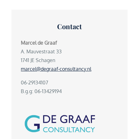
Contact
Marcel de Graaf
A. Mauvestraat 33
1741 JE Schagen
marcel@degraaf-consultancy.nl
06-29134107
B.g.g: 06-13429194